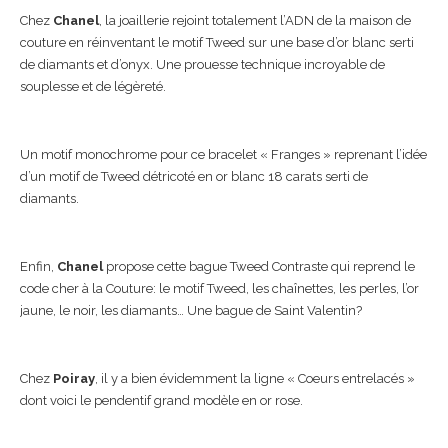
Chez
Chanel
, la joaillerie rejoint totalement l’ADN de la maison de
couture en réinventant le motif Tweed sur une base d’or blanc serti
de diamants et d’onyx. Une prouesse technique incroyable de
souplesse et de légèreté.
Un motif monochrome pour ce bracelet « Franges » reprenant l’idée
d’un motif de Tweed détricoté en or blanc 18 carats serti de
diamants.
Enfin,
Chanel
propose cette bague Tweed Contraste qui reprend le
code cher à la Couture: le motif Tweed, les chaînettes, les perles, l’or
jaune, le noir, les diamants… Une bague de Saint Valentin?
Chez
Poiray
, il y a bien évidemment la ligne « Coeurs entrelacés »
dont voici le pendentif grand modèle en or rose.