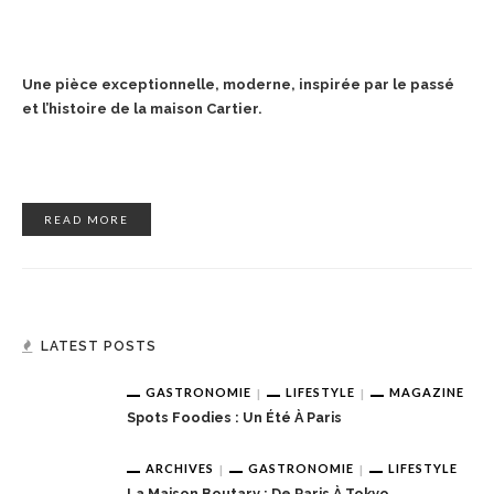
Une pièce exceptionnelle, moderne, inspirée par le passé
et l’histoire de la maison Cartier.
READ MORE
LATEST POSTS
GASTRONOMIE
LIFESTYLE
MAGAZINE
Spots Foodies : Un Été À Paris
ARCHIVES
GASTRONOMIE
LIFESTYLE
La Maison Boutary : De Paris À Tokyo