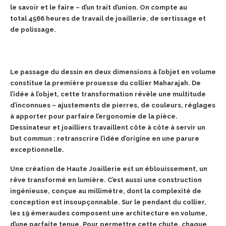
le savoir et le faire – d’un trait d’union. On compte au
total 4566 heures de travail de joaillerie, de sertissage et
de polissage.
Le passage du dessin en deux dimensions à l’objet en volume
constitue la première prouesse du collier Maharajah. De
l’idée à l’objet, cette transformation révèle une multitude
d’inconnues – ajustements de pierres, de couleurs, réglages
à apporter pour parfaire l’ergonomie
de la pièce.
Dessinateur et joailliers travaillent côte à côte à servir un
but commun : retranscrire l’idée d’origine en une parure
exceptionnelle.
Une création de Haute Joaillerie est un éblouissement, un
rêve
transformé en lumière. C’est aussi une construction
ingénieuse,
conçue au millimètre, dont la complexité de
conception est
insoupçonnable. Sur le pendant du collier,
les 19 émeraudes composent
une architecture en volume,
d’une parfaite tenue. Pour permettre cette
chute, chaque