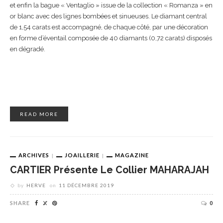
et enfin la bague « Ventaglio » issue de la collection « Romanza » en
or blanc avec des lignes bombées et sinueuses. Le diamant central
de 1,54 carats est accompagné, de chaque côté, par une décoration
en forme d’éventail composée de 40 diamants (0,72 carats) disposés
en dégradé.
READ MORE
ARCHIVES
JOAILLERIE
MAGAZINE
CARTIER Présente Le Collier MAHARAJAH
by
HERVE
on
11 DÉCEMBRE 2019
SHARE
0