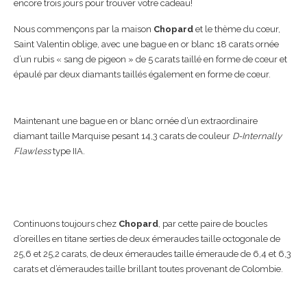
encore trois jours pour trouver votre cadeau!
Nous commençons par la maison
Chopard
et le thème du cœur,
Saint Valentin oblige, avec une bague en or blanc 18 carats ornée
d’un rubis « sang de pigeon » de 5 carats taillé en forme de cœur et
épaulé par deux diamants taillés également en forme de cœur.
Maintenant une bague en or blanc ornée d’un extraordinaire
diamant taille Marquise pesant 14,3 carats de couleur
D-Internally
Flawless
type IIA.
Continuons toujours chez
Chopard
, par cette paire de boucles
d’oreilles en titane serties de deux émeraudes taille octogonale de
25,6 et 25,2 carats, de deux émeraudes taille émeraude de 6,4 et 6,3
carats et d’émeraudes taille brillant toutes provenant de Colombie.