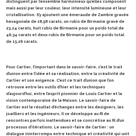
distinguent par l’ensemble harmonieux qu’elles composent
mais aussi par leur couleur, leur intensité lumineuse et leur
cristallisation. S’y ajoutent une émeraude de Zambie gravée
hexagonale de 18,58 carats,
un rubis de Birmanie gravé de
23,24 carats, huit rubis de Birmanie
pour un poids total de
46,34 carats et deux rubis de Birmanie pour un
poids total
de 13,26 carats.
Pour Cartier, l’important dans le savoir-faire, c’est le trait
d’union
entre l’idée et sa réalisation, entre la créativité de
Cartier et son exigence. C’est ce trait d’union que l’on
retrouve entre les outils d’hier et les techniques
d’aujourd’hui, entre l’esprit pionnier de Louis Cartier et la
vision contemporaine de la Maison. Le savoir-faire de
Cartier est le résultat d’échanges entre les designers, les
joailliers et les ingénieurs. Il se développe au fil de
rencontres parfois inattendues et se concrétise au fil d’un
processus d’itérations. Le savoir-faire de Cartier : un
dialogue ininterrompu entre technique et créativité qui unit