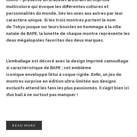
multicolore qui évoque les différentes cultures et
personnalités du monde,
liés les unes aux autres par leur
caractère unique. Si les trois montres portent le nom
de
Tokyo jusque sur leurs boucles en hommage à la ville
natale de BAPE, la lunette de chaque
montre représente les
deux mégalopoles favorites des deux marques.
L’emballage est décoré
avec le design imprimé camouflage
si caractéristique de BAPE ; cet emblème
iconique
enveloppe l’étui à coque rigide. Enfin, un jeu de
montres surprise en édition ultra-limitée aux
designs
exclusifs attend les fans les plus passionnés. Il s’agit bien ici
d’un bail à ne surtout pas
manquer !
READ MORE