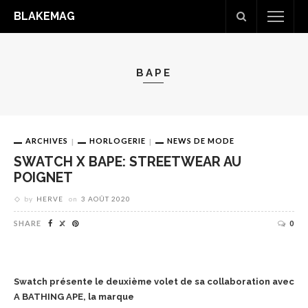
BLAKEMAG
BAPE
ARCHIVES
HORLOGERIE
NEWS DE MODE
SWATCH X BAPE: STREETWEAR AU
POIGNET
by
HERVE
on
3 AOÛT 2020
SHARE
0
Swatch présente le deuxième volet de sa collaboration avec
A BATHING APE, la marque