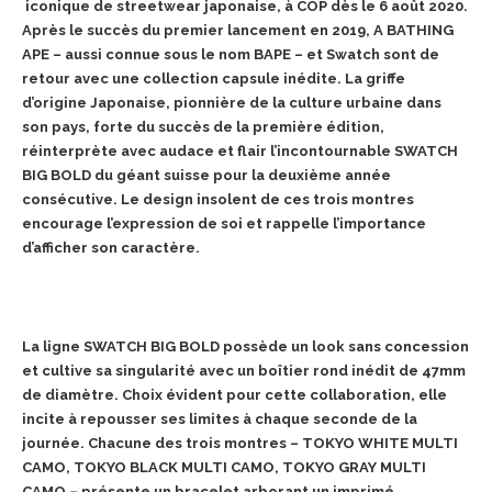
iconique de streetwear japonaise, à COP dès le 6 août 2020.
Après le succès du premier lancement en 2019, A BATHING
APE – aussi connue sous le nom
BAPE – et Swatch sont de
retour avec une collection capsule inédite. La griffe
d’origine Japonaise,
pionnière de la culture urbaine dans
son pays, forte du succès de la première édition,
réinterprète avec audace et flair l’incontournable
SWATCH
BIG BOLD du géant suisse pour la deuxième année
consécutive. Le design insolent de
ces trois montres
encourage l’expression de soi et rappelle l’importance
d’afficher son caractère
.
La ligne SWATCH BIG BOLD possède un look sans concession
et cultive sa singularité avec un
boîtier rond inédit de 47mm
de diamètre. Choix évident pour cette collaboration, elle
incite à
repousser ses limites à chaque seconde de la
journée. Chacune des trois montres – TOKYO WHITE
MULTI
CAMO, TOKYO BLACK MULTI CAMO, TOKYO GRAY MULTI
CAMO – présente un bracelet
arborant un imprimé