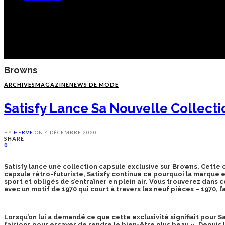
Browns
ARCHIVES
MAGAZINE
NEWS DE MODE
Satisfy Lance Sa Nouvelle Collect
BY
HERVE
ON
4 DÉCEMBRE 2020
SHARE
0
Satisfy lance une collection capsule exclusive sur Browns. Cette 
capsule rétro-futuriste, Satisfy continue ce pourquoi la marque es
sport et obligés de s’entraîner en plein air. Vous trouverez dans c
avec un motif de 1970 qui court à travers les neuf pièces – 1970, 
Lorsqu’on lui a demandé ce que cette exclusivité signifiait pour 
faisions pour essayer de rendre le bien-être plus beau ». Depuis