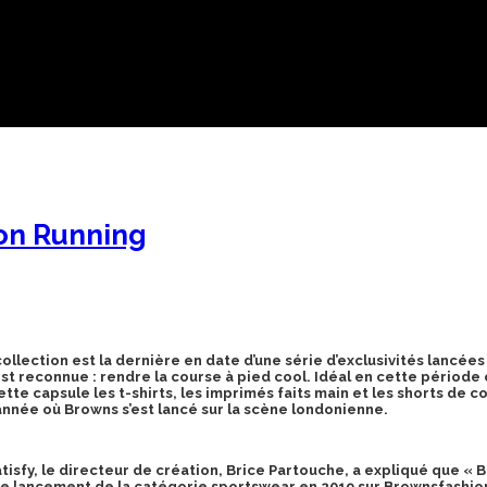
ion Running
collection est la dernière en date d’une série d’exclusivités lancé
t reconnue : rendre la course à pied cool. Idéal en cette période c
ette capsule les t-shirts, les imprimés faits main et les shorts de c
l’année où Browns s’est lancé sur la scène londonienne.
Satisfy, le directeur de création, Brice Partouche, a expliqué que «
 le lancement de la catégorie sportswear en 2019 sur Brownsfashio