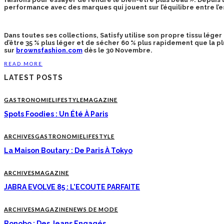
performance avec des marques qui jouent sur l’équilibre entre l’
Dans toutes ses collections, Satisfy utilise son propre tissu lége
d’être 35 % plus léger et de sécher 60 % plus rapidement que la pl
sur
brownsfashion.com
dès le 30 Novembre.
READ MORE
LATEST POSTS
GASTRONOMIE
LIFESTYLE
MAGAZINE
Spots Foodies : Un Été À Paris
ARCHIVES
GASTRONOMIE
LIFESTYLE
La Maison Boutary : De Paris À Tokyo
ARCHIVES
MAGAZINE
JABRA EVOLVE 85 : L’ECOUTE PARFAITE
ARCHIVES
MAGAZINE
NEWS DE MODE
Bonobo : Des Jeans Engagés