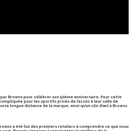
es par Browns pour célébrer son 50ème anniversaire. Pour cette
ompliquée pour les sportifs privés de l’accès à leur salle de
ourse longue distance de la marque, ainsi qu’un clin d’œil à Browns
 Browns a été l’un des premiers retailers à comprendre ce que nous
n.com, Browns s’engage à représenter le meilleur de la