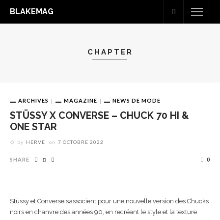
BLAKEMAG
CHAPTER
ARCHIVES
MAGAZINE
NEWS DE MODE
STÜSSY X CONVERSE – CHUCK 70 HI &
ONE STAR
by
HERVE
on
7 OCTOBRE 2022
SHARE
0
Stüssy et Converse s’associent pour une nouvelle version des Chucks
noirs en chanvre des années 90, en recréant le style et la texture