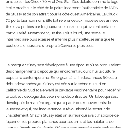
unique sur les Chuck 70 Hi et One Star. Des détails, comme le logo
étoilé brodé sur le côté de la paire, incarnent l’authenticité de l’ADN
de Stussy et de son attrait pour la côte ouest Américaine. La Chuck
70 porte bien son nom. Elle fait référence aux modèles des années
60 et 70 portées par les joueurs de basket et qui avaient certaines
particularité. Notamment, un tissu plus lourd, une semelle
intermédiaire plus épaisse et interne plus moelleuse ainsi que le
bout de la chaussure si propre à Converse plus petit.
La marque Stüssy s’est développée à une époque où se produisaient
des changements d’époque qui encadrent aujourd’hui la culture
populaire contemporaine. Emergeant à la fin des années 80 et au
début des années 90, Stüssy est née sur la scène du surf en
Californie du Sud et a envahi le paysage vestimentaire pour redéfinir
le look et l’idéologie des vêtements décontractés. Un label qui s’est
développé de manière organique à partir des mouvements de
jeunesse et qui, par inadvertance, a révolutionné le secteur de
l’habillement. Shawn Stüssy était un surfeur qui avait l’habitude de
façonner ses propres planches pour ses amis et les habitants de
Laguna Beach, en Californie. Stüssy a commencé à sérigraphier des