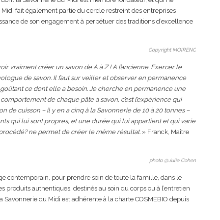
idi fait également partie du cercle restreint des entreprises
issance de son engagement à perpétuer des traditions d’excellence
Copyright MOIRENC
ir vraiment créer un savon de A à Z ! A l’ancienne. Exercer le
logue de savon. Il faut sur veiller et observer en permanence
 goûtant ce dont elle a besoin. Je cherche en permanence une
 du comportement de chaque pâte à savon, c’est l’expérience qui
n de cuisson – il y en a cinq à la Savonnerie de 10 à 20 tonnes –
 qui lui sont propres, et une durée qui lui appartient et qui varie
u procédé? ne permet de créer le même résultat.
» Franck, Maître
photo @Julie Cohen
contemporain, pour prendre soin de toute la famille, dans le
es produits authentiques, destinés au soin du corps ou à l’entretien
 La Savonnerie du Midi est adhérente à la charte COSMEBIO depuis