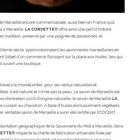
e Marseille encore commercialisée, aussi bien en France qu’à
4 à Marseille,
LA CORVETTE
® offre ainsi une part d’histoire
n tradition, préservé par une poignée de passionnés, et
IXème siècle, approvisionnaient les savonneries marseillaises en
nt l’objet d’un commerce florissant sur la place aux Huiles, lieu qui
t ouvert une boutique.
travers le monde entier, pour ses vertus naturelles et
, il est naturel et n’irrite pas la peau. Le savon de Marseille est
es d’entretien 100% d’origine naturelle, le savon de Marseille
LA
 de cuisson au chaudron. A base d’huiles exclusivement végétales,
er véritable savon de Marseille à avoir été certifié par ECOCERT,
mplantation géographique de la Savonnerie du Midi à Marseille, dans
VETTE
® respecte la charte de fabrication artisanale fixée par
 dont la Savonnerie du Midi est membre fondateur, et qui ne