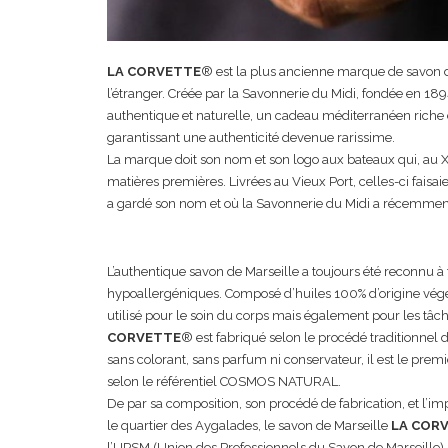
LA CORVETTE
® est la plus ancienne marque de savon d
l’étranger. Créée par la Savonnerie du Midi, fondée en 189
authentique et naturelle, un cadeau méditerranéen riche e
garantissant une authenticité devenue rarissime.
La marque doit son nom et son logo aux bateaux qui, au X
matières premières. Livrées au Vieux Port, celles-ci faisaie
a gardé son nom et où la Savonnerie du Midi a récemmen
L’authentique savon de Marseille a toujours été reconnu à 
hypoallergéniques. Composé d’huiles 100% d’origine végétale
utilisé pour le soin du corps mais également pour les tâch
CORVETTE
® est fabriqué selon le procédé traditionnel
sans colorant, sans parfum ni conservateur, il est le premi
selon le référentiel COSMOS NATURAL.
De par sa composition, son procédé de fabrication, et l’i
le quartier des Aygalades, le savon de Marseille
LA COR
l’UPSM (Union des Professionnels du Savon de Marseille),