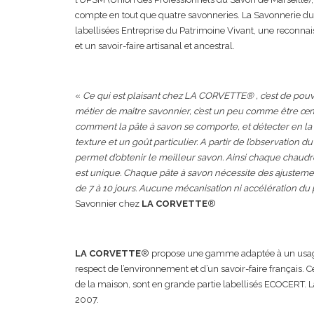
compte en tout que quatre savonneries. La Savonnerie du M
labellisées Entreprise du Patrimoine Vivant, une reconna
et un savoir-faire artisanal et ancestral.
«
Ce qui est plaisant chez LA CORVETTE® , c’est de pouvo
métier de maître savonnier,
c’est un peu comme être œno
comment la pâte à savon se comporte, et détecter en la
texture et un goût particulier. A partir de l’observation
permet d’obtenir le meilleur savon. Ainsi chaque chaudro
est unique. Chaque pâte à savon nécessite des ajustements
de 7 à 10 jours. Aucune mécanisation ni accélération d
Savonnier chez
LA CORVETTE
®
LA CORVETTE
® propose une gamme adaptée à un usage 
respect de l’environnement et d’un savoir-faire français. C
de la maison, sont en grande partie labellisés ECOCERT.
2007.