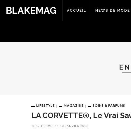
BLAKEMAG
ACCUEIL
NEWS DE MODE
EN
LIFESTYLE
MAGAZINE
SOINS & PARFUMS
LA CORVETTE®, Le Vrai Sav
by
HERVE
on
13 JANVIER 2023