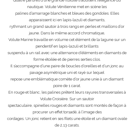
Quatre parures d’une grande fluidité traduisent l’élégance du
nautique. Volute Vénitienne met en scène les
palines d’amarrage blanches et bleues des gondoles. Elles
apparaissent ici en lapis-lazuli et diamants,
rythmant un grand sautoir à trois rangs en perles et maillons d’or
jaune. Dans le même accord chromatique,
Volute Marine travaille en volume cet élément de la lagune sur un
pendentif en lapis-lazuli et brillants
suspendu à un rail avec une alternance d’éléments en diamants de
forme étoilée et de pierres serties clos.
Il s’accompagne d’une paire de boucles d’oreilles et d’un jonc au
pavage asymétrique uni et rayé sur lequel
repose une emblématique comète d’or jaune unie à un diamant
poire de 1 carat.
En rouge et blanc, les palines prêtent leurs rayures transversales à
Volute Croisière. Sur un sautoir
spectaculaire, spinelles rouges et diamants sont montés de façon à
procurer un effet torsadé, à l’image des
cordages. Un jonc retient en ses filets une étoile et un diamant ovale
de 2,13 carats.