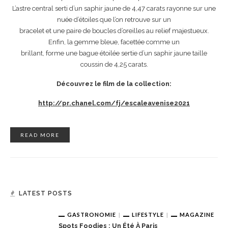
L’astre central serti d’un saphir jaune de 4,47 carats rayonne sur une
nuée d’étoiles que l’on retrouve sur un
bracelet et une paire de boucles d’oreilles au relief majestueux.
Enfin, la gemme bleue, facettée comme un
brillant, forme une bague étoilée sertie d’un saphir jaune taille
coussin de 4,25 carats.
Découvrez le film de la collection:
http://pr.chanel.com/fj/escaleavenise2021
READ MORE
LATEST POSTS
GASTRONOMIE
LIFESTYLE
MAGAZINE
Spots Foodies : Un Été À Paris