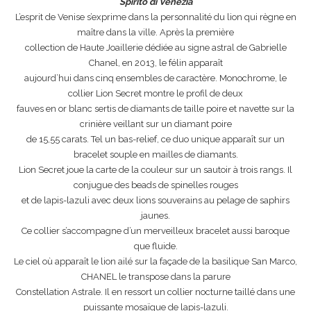
Spirito di Venezia
L’esprit de Venise s’exprime dans la personnalité du lion qui règne en
maître dans la ville. Après la première
collection de Haute Joaillerie dédiée au signe astral de Gabrielle
Chanel, en 2013, le félin apparaît
aujourd’hui dans cinq ensembles de caractère. Monochrome, le
collier Lion Secret montre le profil de deux
fauves en or blanc sertis de diamants de taille poire et navette sur la
crinière veillant sur un diamant poire
de 15,55 carats. Tel un bas-relief, ce duo unique apparaît sur un
bracelet souple en mailles de diamants.
Lion Secret joue la carte de la couleur sur un sautoir à trois rangs. Il
conjugue des beads de spinelles rouges
et de lapis-lazuli avec deux lions souverains au pelage de saphirs
jaunes.
Ce collier s’accompagne d’un merveilleux bracelet aussi baroque
que fluide.
Le ciel où apparaît le lion ailé sur la façade de la basilique San Marco,
CHANEL le transpose dans la parure
Constellation Astrale. Il en ressort un collier nocturne taillé dans une
puissante mosaïque de lapis-lazuli.