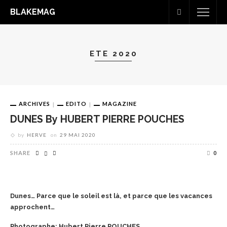
BLAKEMAG
ETE 2020
ARCHIVES
EDITO
MAGAZINE
DUNES By HUBERT PIERRE POUCHES
by
HERVE
on
29 MAI 2020
SHARE
0
Dunes… Parce que le soleil est là, et parce que les vacances
approchent…
Photographe: Hubert Pierre POUCHES