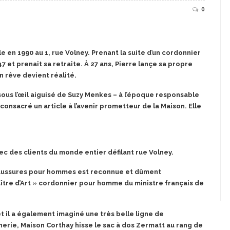
0
lle en 1990 au 1, rue Volney. Prenant la suite d’un cordonnier
 et prenait sa retraite. À 27 ans, Pierre lançe sa propre
 rêve devient réalité.
ous l’œil aiguisé de Suzy Menkes – à l’époque responsable
onsacré un article à l’avenir prometteur de la Maison. Elle
ec des clients du monde entier défilant rue Volney.
chaussures pour hommes est reconnue et dûment
aître d’Art » cordonnier pour homme du ministre français de
t il a également imaginé une très belle ligne de
erie, Maison Corthay hisse le sac à dos Zermatt au rang de