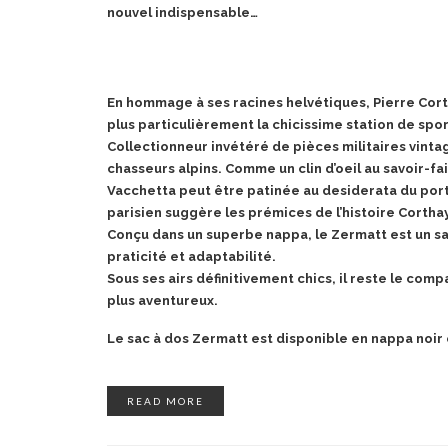
nouvel indispensable…
En hommage à ses racines helvétiques, Pierre Cor
plus particulièrement la chicissime station de spor
Collectionneur invétéré de pièces militaires vinta
chasseurs alpins. Comme un clin d’oeil au savoir-fa
Vacchetta peut être patinée au desiderata du port
parisien suggère les prémices de l’histoire Corthay
Conçu dans un superbe nappa, le Zermatt est un sac
praticité et adaptabilité.
Sous ses airs définitivement chics, il reste le comp
plus aventureux.
Le sac à dos Zermatt est disponible en nappa noir
READ MORE