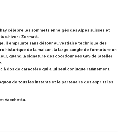
thay célèbre les sommets enneigés des Alpes suisses et
ts d’hiver : Zermatt.
ge, il emprunte sans détour au vestiaire technique des
ire historique de la maison, la large sangle de
fermeture en
eur, quand la signature des coordonnées GPS de l’atelier
.
 à dos de caractère qui a lui seul conjugue raffinement,
agnon de tous les instants et le partenaire des esprits les
 et Vacchetta.