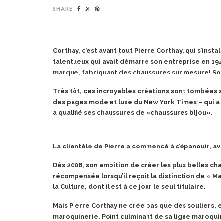
SHARE
Corthay, c’est avant tout Pierre Corthay, qui s’insta
talentueux qui avait démarré son entreprise en 1947
marque, fabriquant des chaussures sur mesure! Son
Très tôt, ces incroyables créations sont tombées s
des pages mode et luxe du New York Times – qui a c
a qualifié ses chaussures de «chaussures bijou».
La clientèle de Pierre a commencé à s’épanouir, av
Dès 2008, son ambition de créer les plus belles 
récompensée lorsqu’il reçoit la distinction de « M
la Culture, dont il est à ce jour le seul titulaire.
Mais Pierre Corthay ne crée pas que des souliers, e
maroquinerie. Point culminant de sa ligne maroquin