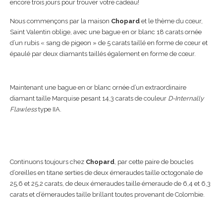
encore trois jours pour trouver votre cadeau!
Nous commençons par la maison
Chopard
et le thème du cœur,
Saint Valentin oblige, avec une bague en or blanc 18 carats ornée
d’un rubis « sang de pigeon » de 5 carats taillé en forme de cœur et
épaulé par deux diamants taillés également en forme de cœur.
Maintenant une bague en or blanc ornée d’un extraordinaire
diamant taille Marquise pesant 14,3 carats de couleur
D-Internally
Flawless
type IIA.
Continuons toujours chez
Chopard
, par cette paire de boucles
d’oreilles en titane serties de deux émeraudes taille octogonale de
25,6 et 25,2 carats, de deux émeraudes taille émeraude de 6,4 et 6,3
carats et d’émeraudes taille brillant toutes provenant de Colombie.