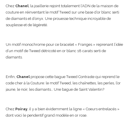
Chez
Chanel
, la joaillerie rejoint totalement l’ADN de la maison de
couture en réinventant le motif Tweed sur une base d’or blanc serti
de diamants et d’onyx. Une prouesse technique incroyable de
souplesse et de légèreté.
Un motif monochrome pour ce bracelet « Franges » reprenant l’idée
d’un motif de Tweed détricoté en or blanc 18 carats serti de
diamants.
Enfin,
Chanel
propose cette bague Tweed Contraste qui reprend le
code cher à la Couture: le motif Tweed, les chaînettes, les perles, l’or
jaune, le noir, les diamants… Une bague de Saint Valentin?
Chez
Poiray
, il y a bien évidemment la ligne « Coeurs entrelacés »
dont voici le pendentif grand modèle en or rose.