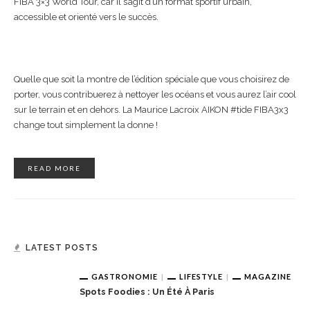
FIBA 3×3 World Tour, car il s’agit d’un format sportif urbain,
accessible et orienté vers le succès.
Quelle que soit la montre de l’édition spéciale que vous choisirez de
porter, vous contribuerez à nettoyer les océans et vous aurez l’air cool
sur le terrain et en dehors. La Maurice Lacroix AIKON #tide FIBA3x3
change tout simplement la donne !
READ MORE
LATEST POSTS
GASTRONOMIE
LIFESTYLE
MAGAZINE
Spots Foodies : Un Été À Paris