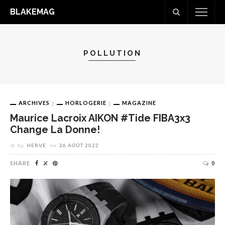
BLAKEMAG
POLLUTION
ARCHIVES
HORLOGERIE
MAGAZINE
Maurice Lacroix AIKON #tide FIBA3x3
Change La Donne!
by
HERVE
on
26 AOÛT 2022
SHARE
0