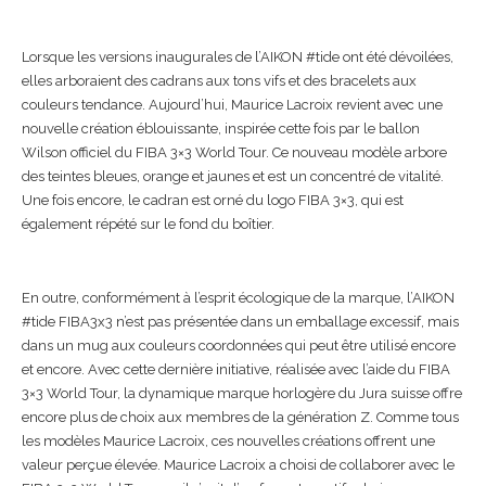
Lorsque les versions inaugurales de l’AIKON #tide ont été dévoilées,
elles arboraient des cadrans aux tons vifs et des bracelets aux
couleurs tendance. Aujourd’hui, Maurice Lacroix revient avec une
nouvelle création éblouissante, inspirée cette fois par le ballon
Wilson officiel du FIBA 3×3 World Tour. Ce nouveau modèle arbore
des teintes bleues, orange et jaunes et est un concentré de vitalité.
Une fois encore, le cadran est orné du logo FIBA 3×3, qui est
également répété sur le fond du boîtier.
En outre, conformément à l’esprit écologique de la marque, l’AIKON
#tide FIBA3x3 n’est pas présentée dans un emballage excessif, mais
dans un mug aux couleurs coordonnées qui peut être utilisé encore
et encore. Avec cette dernière initiative, réalisée avec l’aide du FIBA
3×3 World Tour, la dynamique marque horlogère du Jura suisse offre
encore plus de choix aux membres de la génération Z. Comme tous
les modèles Maurice Lacroix, ces nouvelles créations offrent une
valeur perçue élevée. Maurice Lacroix a choisi de collaborer avec le