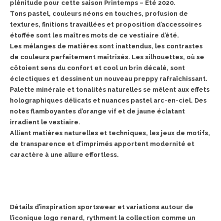
plénitude pour cette saison Printemps – Été 2020.
Tons pastel, couleurs néons en touches, profusion de
textures, finitions travaillées et proposition d’accessoires
étoffée sont les maîtres mots de ce vestiaire d’été.
Les mélanges de matières sont inattendus, les contrastes
de couleurs parfaitement maîtrisés. Les silhouettes, où se
côtoient sens du confort et cool un brin décalé, sont
éclectiques et dessinent un nouveau preppy rafraîchissant.
Palette minérale et tonalités naturelles se mêlent aux effets
holographiques délicats et nuances pastel arc-en-ciel. Des
notes flamboyantes d’orange vif et de jaune éclatant
irradient le vestiaire.
Alliant matières naturelles et techniques, les jeux de motifs,
de transparence et d’imprimés apportent modernité et
caractère à une allure effortless.
Détails d’inspiration sportswear et variations autour de
l’iconique logo renard, rythment la collection comme un