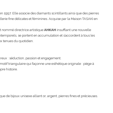
n 1997. Elle associe des diamants scintillants ainsi que des pierres
aillerie fine délicates et féminines. Acquise par la Maison TASAKI en
ut nommé directrice artistique
AHKAH
insufflant une nouvelle
 intemporels, se portent en accumulation et s’accordent à tous les
ux tenues du quotidien.
eux : séduction, passion et engagement.
motif triangulaire qui façonne une esthétique originale : piège à
pre histoire.
e de bijoux unisexe alliant or, argent, pierres fines et précieuses.