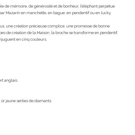
le de mémoire, de générosité et de bonheur, l’éléphant perpétue
été par Mazarin en manchette, en bague, en pendentif ou en lucky
 plus, une création précieuse complice, une promesse de bonne
pes de création de la Maison, la broche se transforme en pendentif,
conjuguent en cinq couleurs.
rt anglais.
 or jaune serties de diamants