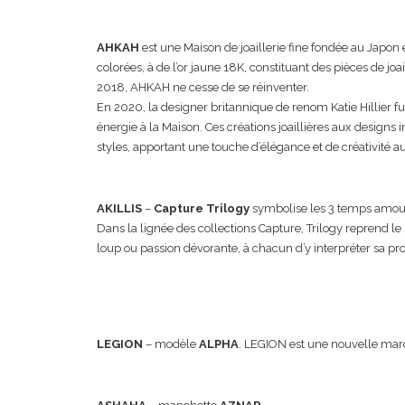
AHKAH
est une Maison de joaillerie fine fondée au Japon e
colorées, à de l’or jaune 18K, constituant des pièces de jo
2018, AHKAH ne cesse de se réinventer.
En 2020, la designer britannique de renom Katie Hillier f
énergie à la Maison. Ces créations joaillières aux designs
styles, apportant une touche d’élégance et de créativité a
AKILLIS
–
Capture Trilogy
symbolise les 3 temps amour
Dans la lignée des collections Capture, Trilogy reprend le 
loup ou passion dévorante, à chacun d’y interpréter sa pro
LEGION
– modèle
ALPHA
. LEGION est une nouvelle marqu