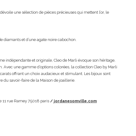
voile une sélection de pièces précieuses qui mettent l’or, le
 de diamants et d’une agate noire cabochon.
me indépendante et originale, Cleo de Marli évoque son héritage,
n. Avec une gamme d’options colorées, la collection Cleo by Marli
rats offrant un choix audacieux et stimulant. Les bijoux sont
e du savoir-faire de la Maison de joaillerie.
e 11 rue Ramey 75018 paris
/
jordanesomville.com