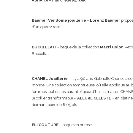
ASHAHA
– manchette
AZNAR
Bäumer Vendôme joaillerie
–
Lorenz Bäumer
propos
d’un quartz rose.
BUCCELLATI
– bague de la collection
Macri Color
. Ret
Buccellati.
CHANEL Joaillerie
– Il y a 90 ans, Gabrielle Chanel cré
monde. Une collection somptueuse, où elle applique au bij
femmes tout en les parant. Aujourd’hui, la maison CHANEL
le collier transformable «
ALLURE CELESTE
» en platine
diamant poire de 8,05 cts.
ELI COUTURE
– bague en or rose.