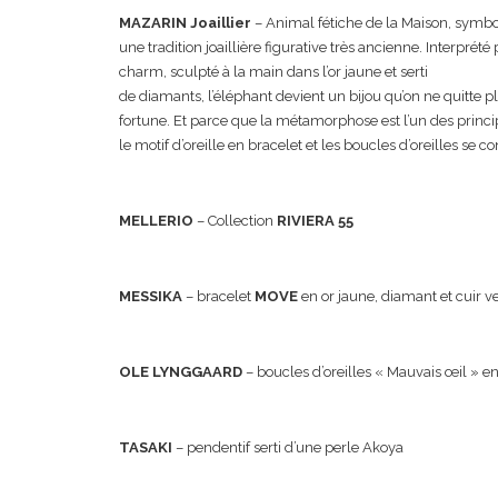
MAZARIN Joaillier
– Animal fétiche de la Maison, symbo
une tradition joaillière figurative très ancienne. Interpr
charm, sculpté à la main dans l’or jaune et serti
de diamants, l’éléphant devient un bijou qu’on ne quitte
fortune. Et parce que la métamorphose est l’un des princi
le motif d’oreille en bracelet et les boucles d’oreilles se 
MELLERIO
– Collection
RIVIERA 55
MESSIKA
– bracelet
MOVE
en or jaune, diamant et cuir ve
OLE LYNGGAARD
– boucles d’oreilles « Mauvais œil » en
TASAKI
– pendentif serti d’une perle Akoya