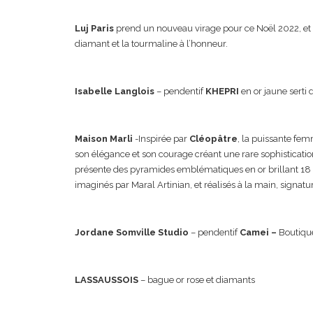
Luj Paris
prend un nouveau virage pour ce Noël 2022, et dé
diamant et la tourmaline à l’honneur.
Isabelle Langlois
– pendentif
KHEPRI
en or jaune serti
Maison Marli
-Inspirée par
Cléopâtre
, la puissante fem
son élégance et son courage créant une rare sophisticatio
présente des pyramides emblématiques en or brillant 18 ca
imaginés par Maral Artinian, et réalisés à la main, signatur
Jordane Somville Studio
– pendentif
Camei –
Boutiqu
LASSAUSSOIS
– bague or rose et diamants