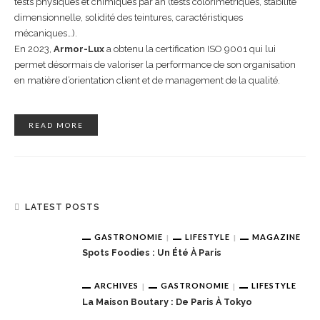
tests physiques et chimiques par an (tests colorimétriques, stabilité
dimensionnelle, solidité des teintures, caractéristiques
mécaniques…).
En 2023,
Armor-Lux
a obtenu la certification ISO 9001 qui lui
permet désormais de valoriser la performance de son organisation
en matière d’orientation client et de management de la qualité.
READ MORE
LATEST POSTS
GASTRONOMIE
LIFESTYLE
MAGAZINE
Spots Foodies : Un Été À Paris
ARCHIVES
GASTRONOMIE
LIFESTYLE
La Maison Boutary : De Paris À Tokyo