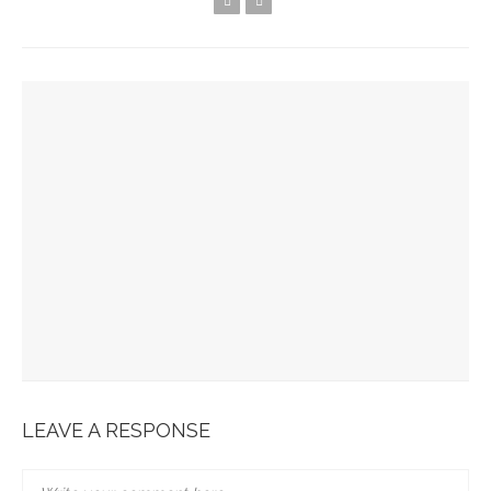
YOU MIGHT ALSO LIKE
Spots Foodies : Un Été À Paris
La Maison Boutary : De Paris À Tokyo
JABRA EVOLVE 85 : L’ECOUTE PARFAITE
Bonobo : Des Jeans Engagés
Pour Une Belle Tablée De Noël
LEAVE A RESPONSE