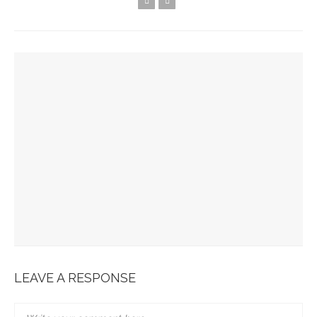
YOU MIGHT ALSO LIKE
Spots Foodies : Un Été À Paris
La Maison Boutary : De Paris À Tokyo
JABRA EVOLVE 85 : L’ECOUTE PARFAITE
Bonobo : Des Jeans Engagés
Pour Une Belle Tablée De Noël
LEAVE A RESPONSE