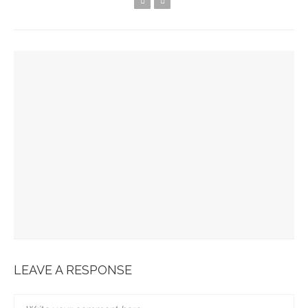
YOU MIGHT ALSO LIKE
Spots Foodies : Un Été À Paris
La Maison Boutary : De Paris À Tokyo
JABRA EVOLVE 85 : L’ECOUTE PARFAITE
Bonobo : Des Jeans Engagés
Pour Une Belle Tablée De Noël
LEAVE A RESPONSE