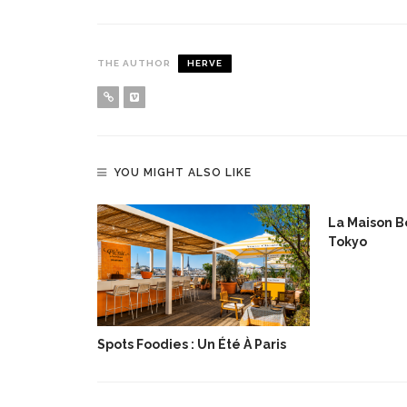
THE AUTHOR
HERVE
YOU MIGHT ALSO LIKE
lée De Noël
La Maison Bo
Tokyo
Spots Foodies : Un Été À Paris