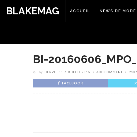
BLAKEMAG
ACCUEIL
NEWS DE MODE
BI-20160606_MPO
by
HERVE
on
7 JUILLET 2016
ADD COMMENT
980 
FACEBOOK