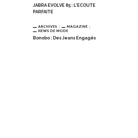
JABRA EVOLVE 85 : L’ECOUTE
PARFAITE
ARCHIVES
MAGAZINE
NEWS DE MODE
Bonobo : Des Jeans Engagés
obo : Des Jeans Engagés
Pour Une Belle Tablée De Noë