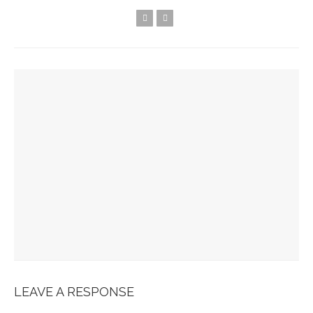
YOU MIGHT ALSO LIKE
Spots Foodies : Un Été À Paris
La Maison Boutary : De Paris À Tokyo
JABRA EVOLVE 85 : L’ECOUTE PARFAITE
Bonobo : Des Jeans Engagés
Pour Une Belle Tablée De Noël
LEAVE A RESPONSE