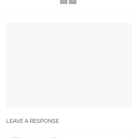
YOU MIGHT ALSO LIKE
Spots Foodies : Un Été À Paris
La Maison Boutary : De Paris À Tokyo
JABRA EVOLVE 85 : L’ECOUTE PARFAITE
Bonobo : Des Jeans Engagés
Pour Une Belle Tablée De Noël
LEAVE A RESPONSE