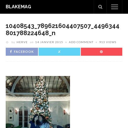
BLAKEMAG
10408543_789621604407507_4496344
801788224648_n
by
HERVE
on
14 JANVIER 2015
ADD COMMENT
913 VIEWS
FACEBOOK