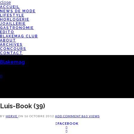
close
ACCUEIL
NEWS DE MODE
LIFESTYLE
HORLOGERIE
JOAILLERIE
GASTRONOMIE
EDITO
BLAKEMAG CLUB
ABOUT
ARCHIVES
CONCOURS
CONTACT
Blakemag
Luis-Book (39)
BY
HERVE
ON
16 OCTOBRE 2012
ADD COMMENT
863 VIEWS
FACEBOOK