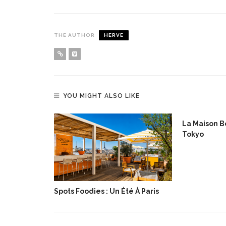
THE AUTHOR
HERVE
YOU MIGHT ALSO LIKE
La Maison Bo
Tokyo
lée De Noël
Spots Foodies : Un Été À Paris