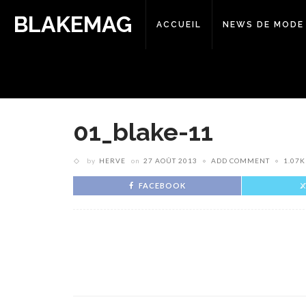
BLAKEMAG
ACCUEIL
NEWS DE MODE
01_blake-11
by
HERVE
on
27 AOÛT 2013
ADD COMMENT
1.07K
FACEBOOK