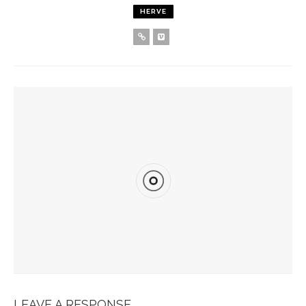
HERVE
YOU MIGHT ALSO LIKE
Spots Foodies : Un Été À Paris
La Maison Boutary : De Paris À Tokyo
JABRA EVOLVE 85 : L’ECOUTE PARFAITE
Bonobo : Des Jeans Engagés
Pour Une Belle Tablée De Noël
LEAVE A RESPONSE