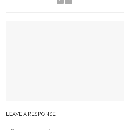
YOU MIGHT ALSO LIKE
Spots Foodies : Un Été À Paris
La Maison Boutary : De Paris À Tokyo
JABRA EVOLVE 85 : L’ECOUTE PARFAITE
Bonobo : Des Jeans Engagés
Pour Une Belle Tablée De Noël
LEAVE A RESPONSE