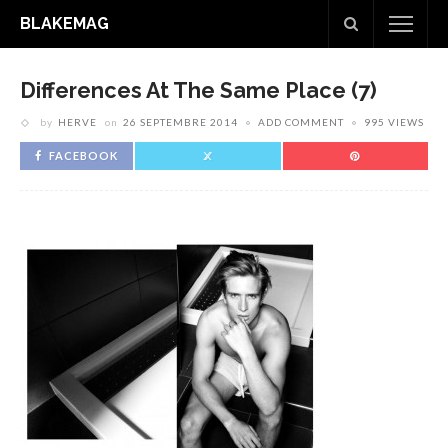
BLAKEMAG
Differences At The Same Place (7)
by
HERVE
on
26 SEPTEMBRE 2014
ADD COMMENT
995 VIEWS
FACEBOOK