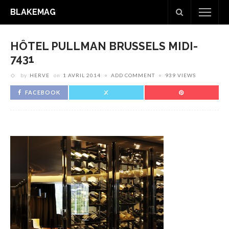
BLAKEMAG
HÔTEL PULLMAN BRUSSELS MIDI-
7431
by
HERVE
on
1 AVRIL 2014
ADD COMMENT
939 VIEWS
FACEBOOK