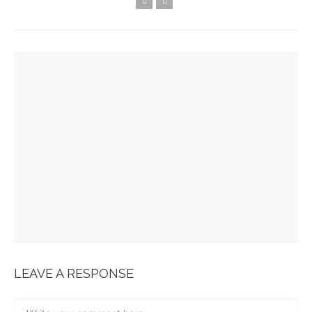
YOU MIGHT ALSO LIKE
Spots Foodies : Un Été À Paris
La Maison Boutary : De Paris À Tokyo
JABRA EVOLVE 85 : L’ECOUTE PARFAITE
Bonobo : Des Jeans Engagés
Pour Une Belle Tablée De Noël
LEAVE A RESPONSE