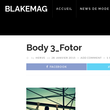
BLAKEMAG
ACCUEIL
NEWS DE MODE
Body 3_Fotor
by
HERVE
on
28 JANVIER 2015
ADD COMMENT
1.
FACEBOOK