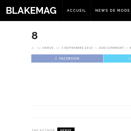
BLAKEMAG
ACCUEIL
NEWS DE MODE
8
by
HERVE
on
1 SEPTEMBRE 2013
ADD COMMENT
FACEBOOK
THE AUTHOR
HERVE