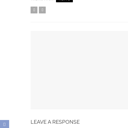
YOU MIGHT ALSO LIKE
Spots Foodies : Un Été À Paris
La Maison Boutary : De Paris À Tokyo
JABRA EVOLVE 85 : L’ECOUTE PARFAITE
Bonobo : Des Jeans Engagés
Pour Une Belle Tablée De Noël
LEAVE A RESPONSE