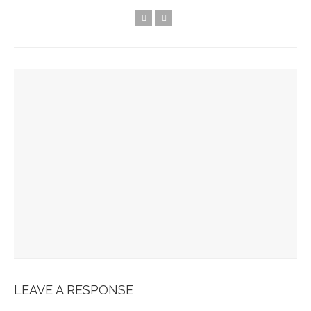
YOU MIGHT ALSO LIKE
Spots Foodies : Un Été À Paris
La Maison Boutary : De Paris À Tokyo
JABRA EVOLVE 85 : L’ECOUTE PARFAITE
Bonobo : Des Jeans Engagés
Pour Une Belle Tablée De Noël
LEAVE A RESPONSE