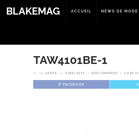
BLAKEMAG
ACCUEIL
NEWS DE MODE
TAW4101BE-1
by
HERVE
on
4 MAI 2015
ADD COMMENT
1.04K V
FACEBOOK