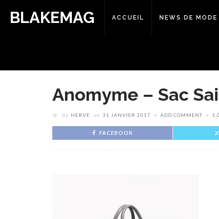
BLAKEMAG
ACCUEIL
NEWS DE MODE
Anomyme – Sac Sai
by
HERVE
on
31 JANVIER 2017
ADD COMMENT
1.
FACEBOOK