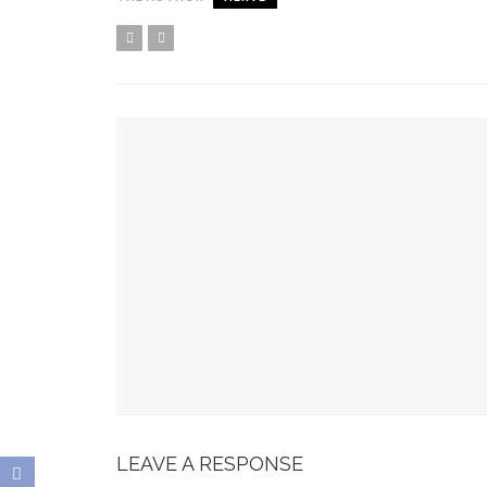
YOU MIGHT ALSO LIKE
Spots Foodies : Un Été À Paris
La Maison Boutary : De Paris À Tokyo
JABRA EVOLVE 85 : L’ECOUTE PARFAITE
Bonobo : Des Jeans Engagés
Pour Une Belle Tablée De Noël
LEAVE A RESPONSE