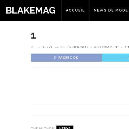
BLAKEMAG
ACCUEIL
NEWS DE MODE
1
by
HERVE
on
25 FÉVRIER 2015
ADD COMMENT
1.
FACEBOOK
THE AUTHOR
HERVE