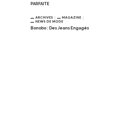
PARFAITE
ARCHIVES
MAGAZINE
NEWS DE MODE
Bonobo : Des Jeans Engagés
obo : Des Jeans Engagés
Pour Une Belle Tablée De Noë