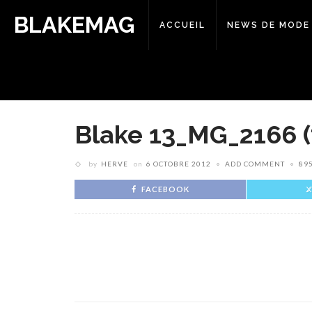
BLAKEMAG
ACCUEIL
NEWS DE MODE
Blake 13_MG_2166 (
by
HERVE
on
6 OCTOBRE 2012
ADD COMMENT
89
FACEBOOK