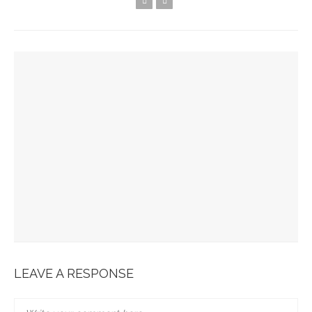
YOU MIGHT ALSO LIKE
Spots Foodies : Un Été À Paris
La Maison Boutary : De Paris À Tokyo
JABRA EVOLVE 85 : L’ECOUTE PARFAITE
Bonobo : Des Jeans Engagés
Pour Une Belle Tablée De Noël
LEAVE A RESPONSE