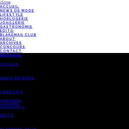
close
ACCUEIL
NEWS DE MODE
LIFESTYLE
HORLOGERIE
JOAILLERIE
GASTRONOMIE
EDITO
BLAKEMAG CLUB
ABOUT
ARCHIVES
CONCOURS
CONTACT
Blakemag
ACCUEIL
NEWS DE MODE
LIFESTYLE
HORLOGERIE
JOAILLERIE
GASTRONOMIE
EDITO