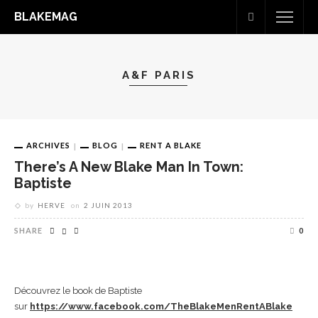
BLAKEMAG
A&F PARIS
ARCHIVES
BLOG
RENT A BLAKE
There’s A New Blake Man In Town:
Baptiste
by
HERVE
on
2 JUIN 2013
SHARE
0
Découvrez le book de Baptiste
sur
https://www.facebook.com/TheBlakeMenRentABlake