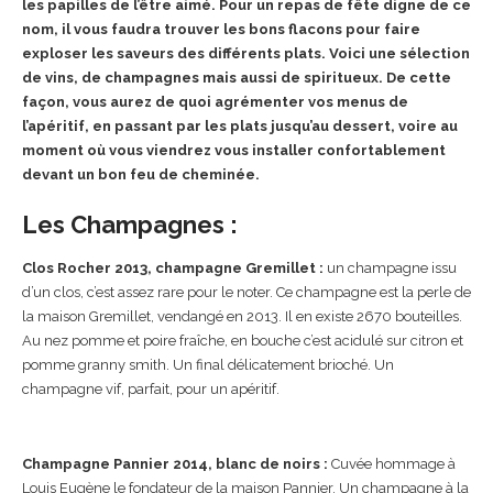
les papilles de l’être aimé. Pour un repas de fête digne de ce
nom, il vous faudra trouver les bons flacons pour faire
exploser les saveurs des différents plats. Voici une sélection
de vins, de champagnes mais aussi de spiritueux. De cette
façon, vous aurez de quoi agrémenter vos menus de
l’apéritif, en passant par les plats jusqu’au dessert, voire au
moment où vous viendrez vous installer confortablement
devant un bon feu de cheminée.
Les Champagnes :
Clos Rocher 2013, champagne Gremillet :
un champagne issu
d’un clos, c’est assez rare pour le noter. Ce champagne est la perle de
la maison Gremillet, vendangé en 2013. Il en existe 2670 bouteilles.
Au nez pomme et poire fraîche, en bouche c’est acidulé sur citron et
pomme granny smith. Un final délicatement brioché. Un
champagne vif, parfait, pour un apéritif.
Champagne Pannier 2014, blanc de noirs :
Cuvée hommage à
Louis Eugène le fondateur de la maison Pannier. Un champagne à la