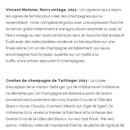
Vincent Metivier, Noirs vintage, 2011 :
Un vigneron qui a repris
les vignes de famille pour créer des champagnes qui lui
ressemblent : riche, complexe et goûtu avec une expression franche
du terroir, grâce notamment à une agriculture raisonnée. Ici avec le
Noirs vintage au nez raisins et abricots secs, en bouche c’est ample et
fruité avec des notes toastées rondes et un bel équilibre sur une
finale saline. Un vin de champagne véritablement, qui saura
accompagner tout le repas, superbe sur un risotto à la
truffe. www.artisan-epicurien.fr/champagnes
Comtes de champagne de Taittinger 2011 :
La cuvée
d’exception de la maison Taittinger, qui de millésime en millésime
ne démérite pas. Ce champagne est élaboré à partir de raisins
provenant exclusivement des cinq Grands Crus de la Côte des
Blancs (Avize, Chouilly, Cramant, Mesnil-sur-Oger et Oger). Ce
millésime 2011 révèle la finesse, la fraîcheur et la richesse des
Grands Crus de la Côtes des Blancs. Au nez c’est floral : thé vert,
jasmin, mêlé au notes de mandarine fraîche, de pêche de vigne et de