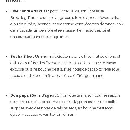
Five hundreds cuts :
produit par la Maison Écossaise
Brewdog. Rhum d’un mélange complexe d’épices : fèves tonka,
clou de girofle, lavande, cardamome verte, écorces d’orange, noix
de muscade, gingembre et j’en passe. Il en ressort épicé et
chaleureux : cannelle et agrumes.
Secha Silva :
Un rhum du Guatemala, vieillit en fut de chêne et
qui a vu s’infusé des fèves de cacao. De ce fait au nez le cacao
explose puis ne bouche c’est sur les notes de cacao torréfié et le
tabac blond. Avec un final toasté, café. Très gourmand.
Don papa 10ans d’âges :
On critique la maison pour ses ajouts
de sucre ou de caramel. Avec ce 10 d’âge on est sur une belle
surprise avec des notes de raisins secs, en bouche c’est rond
épicé, « cacaoté », vanillé. Un joli rum.