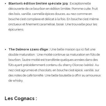
Blanton’s édition limitéé spéciale 329
: Exceptionnelle
découverte de ce bourbon en édition limitée. Pomme cuite, fruit
des bois, vanille, cannelle épices douces, au nez comme en
bouche c’est complexe et délicat à la fois. En bouche c’est même
onctueux et finement caramélisé, boisé. Une trouvaille pour les
épicuriens.
The Dalmore 12ans d’âge :
Une belle maison qui ici fait une
double maturation : Une moitié continue sa maturation en fûts de
bourbon, l’autre moitié est transférée quelques années dans des
fûts ayant précédemment contenu du sherry Oloroso (xérès). Au
nez c’est agrumes et chocolats, en bouche c’est épicé, vanillé, sur
des notes de café torréfié. Une belle bouteille à offrir au amoureux
de whisky.
Les Cognacs :