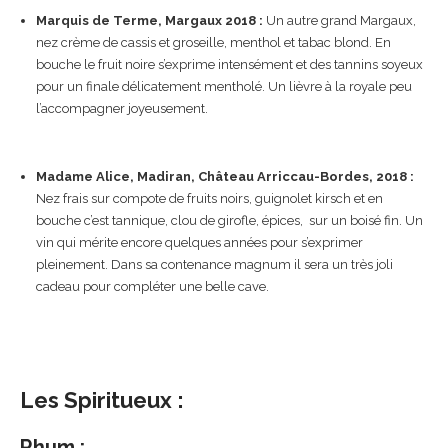
Marquis de Terme, Margaux 2018 :
Un autre grand Margaux,
nez crème de cassis et groseille, menthol et tabac blond. En
bouche le fruit noire s’exprime intensément et des tannins soyeux
pour un finale délicatement mentholé. Un lièvre à la royale peu
l’accompagner joyeusement.
Madame Alice, Madiran, Château Arriccau-Bordes, 2018 :
Nez frais sur compote de fruits noirs, guignolet kirsch et en
bouche c’est tannique, clou de girofle, épices, sur un boisé fin. Un
vin qui mérite encore quelques années pour s’exprimer
pleinement. Dans sa contenance magnum il sera un très joli
cadeau pour compléter une belle cave.
Les Spiritueux :
Rhum :