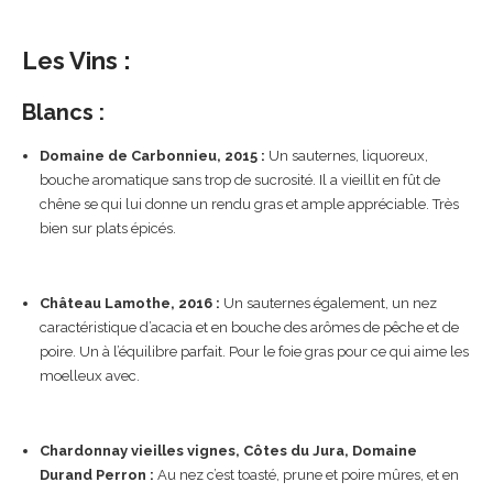
Les Vins :
Blancs :
Domaine de Carbonnieu, 2015 :
Un sauternes, liquoreux,
bouche aromatique sans trop de sucrosité. Il a vieillit en fût de
chêne se qui lui donne un rendu gras et ample appréciable. Très
bien sur plats épicés.
Château Lamothe, 2016 :
Un sauternes également, un nez
caractéristique d’acacia et en bouche des arômes de pêche et de
poire. Un à l’équilibre parfait. Pour le foie gras pour ce qui aime les
moelleux avec.
Chardonnay vieilles vignes, Côtes du Jura, Domaine
Durand Perron :
Au nez c’est toasté, prune et poire mûres, et en