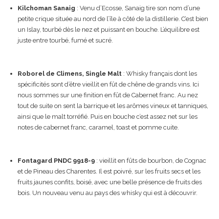
Kilchoman Sanaig
: Venu d’Ecosse, Sanaig tire son nom d’une
petite crique située au nord de l’île à côté de la distillerie. C’est bien
un Islay, tourbé dès le nez et puissant en bouche. L’équilibre est
juste entre tourbé, fumé et sucré.
Roborel de Climens, Single Malt
: Whisky français dont les
spécificités sont d’être vieillit en fût de chêne de grands vins. Ici
nous sommes sur une finition en fût de Cabernet franc. Au nez
tout de suite on sent la barrique et les arômes vineux et tanniques,
ainsi que le malt torréfié. Puis en bouche c’est assez net sur les
notes de cabernet franc, caramel, toast et pomme cuite.
Fontagard PNDC 9918-9
: vieillit en fûts de bourbon, de Cognac
et de Pineau des Charentes. Il est poivré, sur les fruits secs et les
fruits jaunes confits, boisé, avec une belle présence de fruits des
bois. Un nouveau venu au pays des whisky qui est à découvrir.