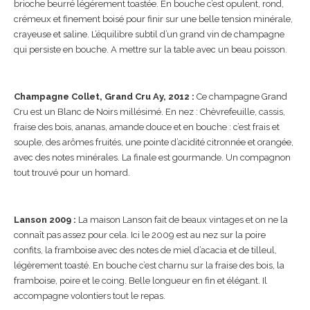
brioche beurré légérement toastée. En bouche c’est opulent, rond,
crémeux et finement boisé pour finir sur une belle tension minérale,
crayeuse et saline. L’équilibre subtil d’un grand vin de champagne
qui persiste en bouche. A mettre sur la table avec un beau poisson.
Champagne Collet, Grand Cru Ay, 2012 :
Ce champagne Grand
Cru est un Blanc de Noirs millésimé. En nez : Chèvrefeuille, cassis,
fraise des bois, ananas, amande douce et en bouche : c’est frais et
souple, des arômes fruités, une pointe d’acidité citronnée et orangée,
avec des notes minérales. La finale est gourmande. Un compagnon
tout trouvé pour un homard.
Lanson 2009 :
La maison Lanson fait de beaux vintages et on ne la
connaît pas assez pour cela. Ici le 2009 est au nez sur la poire
confits, la framboise avec des notes de miel d’acacia et de tilleul,
légèrement toasté. En bouche c’est charnu sur la fraise des bois, la
framboise, poire et le coing. Belle longueur en fin et élégant. Il
accompagne volontiers tout le repas.