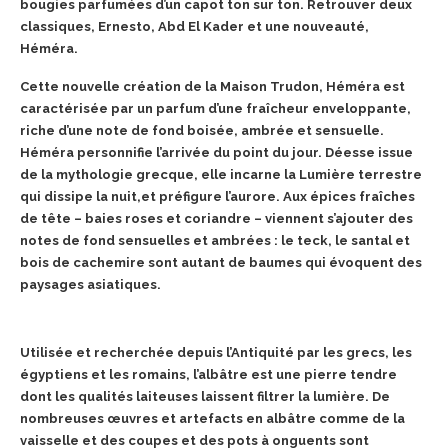
bougies parfumées d’un capot ton sur ton. Retrouver deux
classiques, Ernesto, Abd El Kader et une nouveauté,
Héméra.
Cette nouvelle création de la Maison Trudon, Héméra est
caractérisée par un parfum d’une fraîcheur enveloppante,
riche d’une note de fond boisée, ambrée et sensuelle.
Héméra personnifie l’arrivée du point du jour. Déesse issue
de la mythologie grecque, elle incarne la Lumière terrestre
qui dissipe la
nuit,et préfigure l’aurore. Aux épices fraîches
de tête – baies roses et coriandre – viennent s’ajouter des
notes de fond sensuelles et ambrées : le teck, le santal et
bois de cachemire sont autant de baumes qui évoquent des
paysages asiatiques.
Utilisée et recherchée depuis l’Antiquité par les grecs, les
égyptiens et les romains, l’albâtre est une pierre tendre
dont les qualités laiteuses laissent filtrer la lumière. De
nombreuses œuvres et artefacts en albâtre comme de la
vaisselle et des coupes et des pots à onguents sont