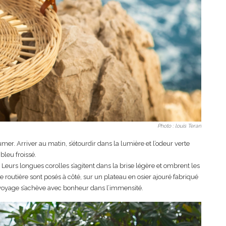
Photo : louis Teran
’allumer. Arriver au matin, s’étourdir dans la lumière et l’odeur verte
bleu froissé.
. Leurs longues corolles s’agitent dans la brise légère et ombrent les
 routière sont posés à côté, sur un plateau en osier ajouré fabriqué
le voyage s’achève avec bonheur dans l’immensité.