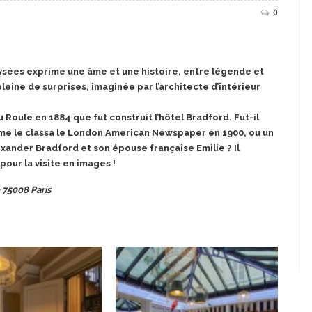
0
Elysées exprime une âme et une histoire, entre légende et
pleine de surprises, imaginée par l’architecte d’intérieur
 Roule en 1884 que fut construit l’hôtel Bradford. Fut-il
mme le classa le London American Newspaper en 1900, ou un
exander Bradford et son épouse française Emilie ? Il
our la visite en images !
 75008 Paris