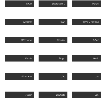
Youri
Benjamin D
Tristan
Samuel
Youri
Pierre-François
Othmane
Jeremy
Julien
Kevin
Hugo
Kevin
Othmane
Jay
Jay
Hugo
Baptiste
Guy