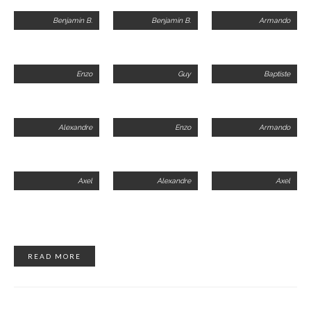
Benjamin B.
Benjamin B.
Armando
Enzo
Guy
Baptiste
Alexandre
Enzo
Armando
Axel
Alexandre
Axel
READ MORE