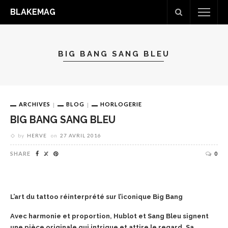
BLAKEMAG
BIG BANG SANG BLEU
ARCHIVES
BLOG
HORLOGERIE
BIG BANG SANG BLEU
by
HERVE
on
27 AVRIL 2016
SHARE
0
L’art du tattoo réinterprété sur l’iconique Big Bang
Avec harmonie et proportion, Hublot et Sang Bleu signent
une pièce originale qui intrigue et attire le regard. Sa