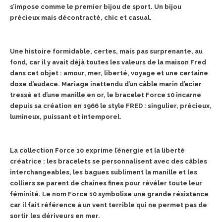
s’impose comme le premier bijou de sport. Un bijou
précieux mais décontracté, chic et casual.
Une histoire formidable, certes, mais pas surprenante, au
fond, car il y avait déjà toutes les valeurs de la maison Fred
dans cet objet : amour, mer, liberté, voyage et une certaine
dose d’audace. Mariage inattendu d’un câble marin d’acier
tressé et d’une manille en or, le bracelet Force 10 incarne
depuis sa création en 1966 le style FRED : singulier, précieux,
lumineux, puissant et intemporel.
La collection Force 10 exprime l’énergie et la liberté
créatrice : les bracelets se personnalisent avec des câbles
interchangeables, les bagues subliment la manille et les
colliers se parent de chaînes fines pour révéler toute leur
féminité. Le nom Force 10 symbolise une grande résistance
car il fait référence à un vent terrible qui ne permet pas de
sortir les dériveurs en mer.