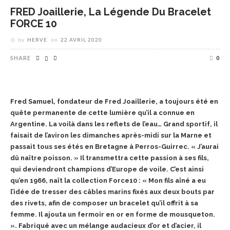
FRED Joaillerie, La Légende Du Bracelet
FORCE 10
by
HERVE
on
22 AVRIL 2020
SHARE
0
Fred Samuel, fondateur de Fred Joaillerie, a toujours été en
quête permanente de cette lumière qu’il a connue en
Argentine. La voilà dans les reflets de l’eau… Grand sportif, il
faisait de l’aviron les dimanches après-midi sur la Marne et
passait tous ses étés en Bretagne à Perros-Guirrec. « J’aurai
dû naître poisson. » Il transmettra cette passion à ses fils,
qui deviendront champions d’Europe de voile. C’est ainsi
qu’en 1966, naît la collection Force10 : « Mon fils aîné a eu
l’idée de tresser des câbles marins fixés aux deux bouts par
des rivets, afin de composer un bracelet qu’il offrit à sa
femme. Il ajouta un fermoir en or en forme de mousqueton.
». Fabriqué avec un mélange audacieux d’or et d’acier, il