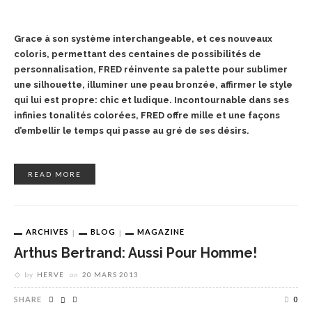
Grace à son système interchangeable, et ces nouveaux
coloris, permettant des centaines de possibilités de
personnalisation, FRED réinvente sa palette pour sublimer
une silhouette, illuminer une peau bronzée, affirmer le style
qui lui est propre: chic et ludique. Incontournable dans ses
infinies tonalités colorées, FRED offre mille et une façons
d’embellir le temps qui passe au gré de ses désirs.
READ MORE
ARCHIVES
BLOG
MAGAZINE
Arthus Bertrand: Aussi Pour Homme!
by
HERVE
on
20 MARS 2013
SHARE
0