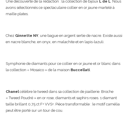
Une découverte de la rédaction : la collection de bijoux
L de L
. Nous
avons sélectionnés ce spectaculaire collier en or jaune martelé à
maille plates.
Chez
Ginnette NY
, une bague en argent sertie de nacre. Existe aussi
en nacre blanche, en onyx, en malachite et en lapis-lazuli.
Symphonie de diamants pour ce collier en or jaune et or blanc dans
la collection « Mosaico » de la maison
Buccellati
.
Chanel
célèbre le tweed dans sa collection de joaillerie. Broche
« Tweed Poudré » en or rose, diamants et saphirs roses. 1 diamant
taille brillant 0,75 ct F+ VVS+. Pièce transformable : le motif camélia
peut être porté sur un tour de cou.