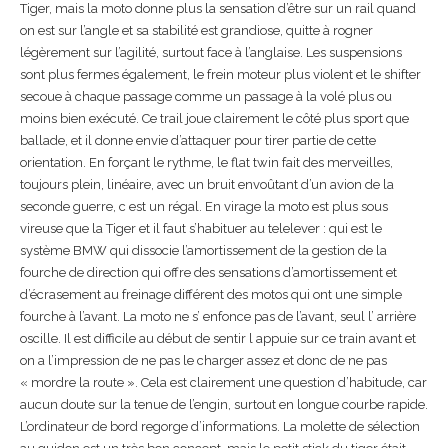
Tiger, mais la moto donne plus la sensation d’être sur un rail quand
on est sur l’angle et sa stabilité est grandiose, quitte à rogner
légèrement sur l’agilité, surtout face à l’anglaise. Les suspensions
sont plus fermes également, le frein moteur plus violent et le shifter
secoue à chaque passage comme un passage à la volé plus ou
moins bien exécuté. Ce trail joue clairement le côté plus sport que
ballade, et il donne envie d’attaquer pour tirer partie de cette
orientation. En forçant le rythme, le flat twin fait des merveilles,
toujours plein, linéaire, avec un bruit envoûtant d’un avion de la
seconde guerre, c est un régal. En virage la moto est plus sous
vireuse que la Tiger et il faut s’habituer au telelever : qui est le
système BMW qui dissocie l’amortissement de la gestion de la
fourche de direction qui offre des sensations d’amortissement et
d’écrasement au freinage différent des motos qui ont une simple
fourche à l’avant. La moto ne s’ enfonce pas de l’avant, seul l’ arrière
oscille. Il est difficile au début de sentir l appuie sur ce train avant et
on a l’impression de ne pas le charger assez et donc de ne pas
« mordre la route ». Cela est clairement une question d’habitude, car
aucun doute sur la tenue de l’engin, surtout en longue courbe rapide.
L’ordinateur de bord regorge d’informations. La molette de sélection