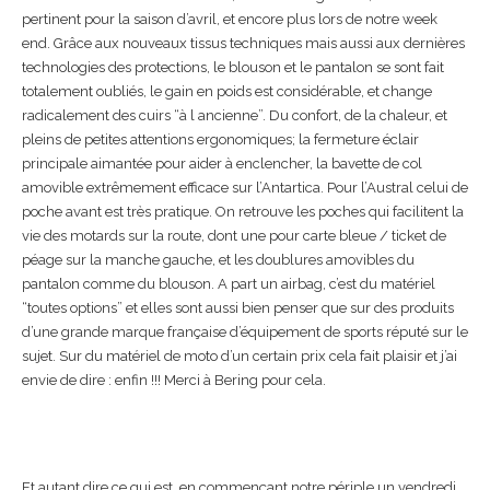
pertinent pour la saison d’avril, et encore plus lors de notre week
end. Grâce aux nouveaux tissus techniques mais aussi aux dernières
technologies des protections, le blouson et le pantalon se sont fait
totalement oubliés, le gain en poids est considérable, et change
radicalement des cuirs “à l ancienne”. Du confort, de la chaleur, et
pleins de petites attentions ergonomiques; la fermeture éclair
principale aimantée pour aider à enclencher, la bavette de col
amovible extrêmement efficace sur l’Antartica. Pour l’Austral celui de
poche avant est très pratique. On retrouve les poches qui facilitent la
vie des motards sur la route, dont une pour carte bleue / ticket de
péage sur la manche gauche, et les doublures amovibles du
pantalon comme du blouson. A part un airbag, c’est du matériel
“toutes options” et elles sont aussi bien penser que sur des produits
d’une grande marque française d’équipement de sports réputé sur le
sujet. Sur du matériel de moto d’un certain prix cela fait plaisir et j’ai
envie de dire : enfin !!! Merci à Bering pour cela.
Et autant dire ce qui est, en commençant notre périple un vendredi