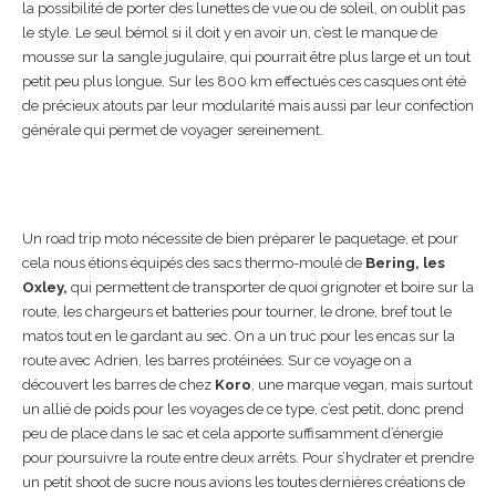
la possibilité de porter des lunettes de vue ou de soleil, on oublit pas
le style. Le seul bémol si il doit y en avoir un, c’est le manque de
mousse sur la sangle jugulaire, qui pourrait être plus large et un tout
petit peu plus longue. Sur les 800 km effectués ces casques ont été
de précieux atouts par leur modularité mais aussi par leur confection
générale qui permet de voyager sereinement.
Un road trip moto nécessite de bien préparer le paquetage, et pour
cela nous étions équipés des sacs thermo-moulé de
Bering, les
Oxley,
qui permettent de transporter de quoi grignoter et boire sur la
route, les chargeurs et batteries pour tourner, le drone, bref tout le
matos tout en le gardant au sec. On a un truc pour les encas sur la
route avec Adrien, les barres protéinées. Sur ce voyage on a
découvert les barres de chez
Koro
, une marque vegan, mais surtout
un allié de poids pour les voyages de ce type, c’est petit, donc prend
peu de place dans le sac et cela apporte suffisamment d’énergie
pour poursuivre la route entre deux arrêts. Pour s’hydrater et prendre
un petit shoot de sucre nous avions les toutes dernières créations de