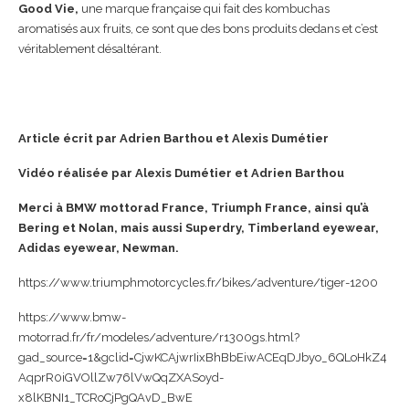
Good Vie,
une marque française qui fait des kombuchas
aromatisés aux fruits, ce sont que des bons produits dedans et c’est
véritablement désaltérant.
Article écrit par Adrien Barthou et Alexis Dumétier
Vidéo réalisée par Alexis Dumétier et Adrien Barthou
Merci à BMW mottorad France, Triumph France, ainsi qu’à
Bering et Nolan, mais aussi Superdry, Timberland eyewear,
Adidas eyewear, Newman.
https://www.triumphmotorcycles.fr/bikes/adventure/tiger-1200
https://www.bmw-
motorrad.fr/fr/modeles/adventure/r1300gs.html?
gad_source=1&gclid=CjwKCAjwrIixBhBbEiwACEqDJbyo_6QLoHkZ4
AqprR0iGVOllZw76lVwQqZXASoyd-
x8lKBNI1_TCRoCjPgQAvD_BwE