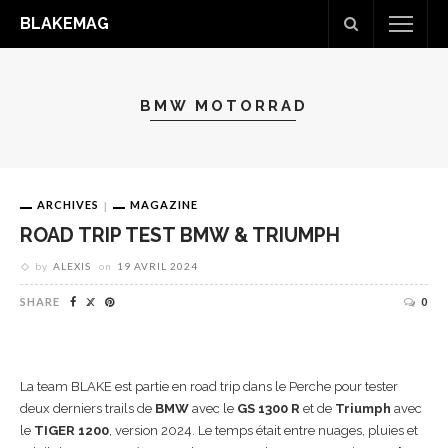
BLAKEMAG
BMW MOTORRAD
ARCHIVES
MAGAZINE
ROAD TRIP TEST BMW & TRIUMPH
by
ALEXIS
on
19 AVRIL 2024
SHARE
0
La team BLAKE est partie en road trip dans le Perche pour tester
deux derniers trails de
BMW
avec le
GS 1300 R
et de
Triumph
avec
le
TIGER 1200
, version 2024. Le temps était entre nuages, pluies et