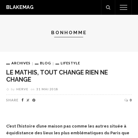
BLAKEMAG
BONHOMME
ARCHIVES
BLOG
LIFESTYLE
LE MATHIS, TOUT CHANGE RIEN NE
CHANGE
by
HERVE
on
31 MAI 2018
SHARE
0
C’est l’histoire d’une maison pas comme les autres située à
équidistance des lieux les plus emblématiques du Paris que