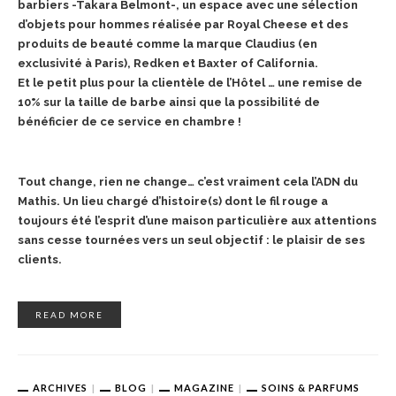
barbiers -Takara Belmont-, un espace
avec une sélection
d’objets pour hommes réalisée par Royal Cheese et des
produits de beauté comme la marque Claudius (en
exclusivité à Paris), Redken et Baxter of California.
Et le petit plus pour la clientèle de l’Hôtel … une remise de
10% sur la taille de barbe ainsi que la possibilité de
bénéficier de ce service en chambre !
Tout change, rien ne change… c’est vraiment cela l’ADN du
Mathis. Un lieu chargé d’histoire(s) dont le fil rouge a
toujours été l’esprit d’une maison particulière aux attentions
sans cesse tournées vers un seul objectif : le plaisir de ses
clients.
READ MORE
ARCHIVES
BLOG
MAGAZINE
SOINS & PARFUMS