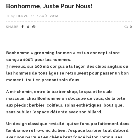
Bonhomme, Juste Pour Nous!
by
HERVE
on
7 AOÛT 2016
SHARE
0
Bonhomme « grooming for men » est un concept store
conçu à 100% pour les hommes.
3 niveaux, sur 200 m2 conçus à la façon des clubs anglais ou
les hommes de tous âges se retrouvent pour passer un bon
moment, tout en prenant soin d’eux.
A mi-chemin, entre le barber shop, le spa et le club
masculin, chez Bonhomme on s’occupe de vous, de la tête
aux pieds : barbier, coiffeur, soins esthétiques, boutique,
sans oublier l’espace détente avec son billard.
Un design classique revisité, qui se fond parfaitement dans
l’ambiance rétro-chic du lieu :l
‘espace barbier tout d’abord
avec son parquet en chêne brut foncé bâton rompu, ses