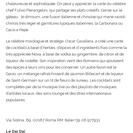
chaleureuse et sophistiquée. On peut y apprécier la carte du célèbre
chef Fulvio Pierangelini, qui partage ses plats créatifs. Cerise sur le
gâteau : le dimsum, une fusion italienne et chinoise qui marie ravioli
chinois très léger et garnitures typiques italiennes, la Carbonara ou
Cacio e Pepe
Le célèbre mixologue et stratège, Oscar Cavallera, a créé une carte
de cocktails à base d’herbes, d’épices et d’ingrédients frais comme la
très appréciée Nova, à base de vodka au gingembre, de citron et de
liqueur de violette. Son inspiration vient des Romains qui ajoutaient
des épices à leurs vins pour les conserver. Un autre favori est le
Gavio, un mélange rafraîchissant de saumon Billecart et de liqueur
de Saint-Germain sur un lit de fleurs de sureau. Les cocktails sont
complétés par de la musique live ou des playlists de musiques
d’artistes locaux, des sons lounge et des titres internationaux
populaires.
Via Sistina, 69, 00187 Roma RM, Italie•+39 06 977931
Le Dai Dai