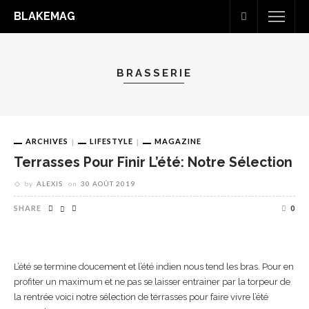
BLAKEMAG
BRASSERIE
ARCHIVES
LIFESTYLE
MAGAZINE
Terrasses Pour Finir L’été: Notre Sélection
by
ALEXIS
on
30 AOÛT 2019
SHARE
0
L’été se termine doucement et l’été indien nous tend les bras. Pour en
profiter un maximum et ne pas se laisser entrainer par la torpeur de
la rentrée voici notre sélection de terrasses pour faire vivre l’été