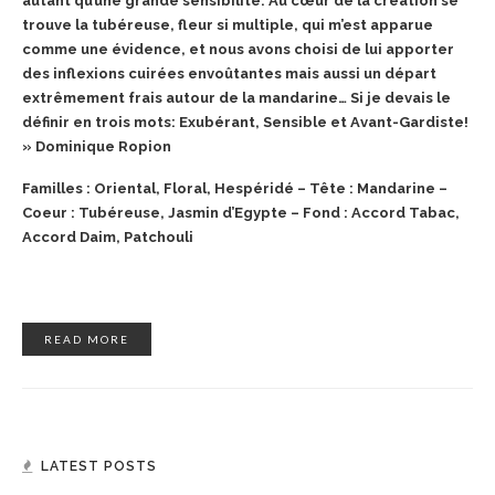
autant qu’une grande sensibilité. Au cœur de la création se
trouve la tubéreuse, fleur si multiple, qui m’est apparue
comme une évidence, et nous avons choisi de lui apporter
des inflexions cuirées envoûtantes mais aussi un départ
extrêmement frais autour de la mandarine… Si je devais le
définir en trois mots: Exubérant, Sensible et Avant-Gardiste!
» Dominique Ropion
Familles : Oriental, Floral, Hespéridé – Tête : Mandarine –
Coeur : Tubéreuse, Jasmin d’Egypte – Fond : Accord Tabac,
Accord Daim, Patchouli
READ MORE
LATEST POSTS