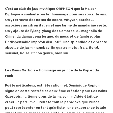
C’est au club de jazz mythique ORPHEON que la Maison
Diptyque a souhaité porter hommage pour ses soixante ans.
On y retrouve des notes de cèdre, vétyver, patchouli,
associées au citron italien et une larme de mandarine verte.
On y ajoute de l’ylang-ylang des Comores, du magnolia de
Chine, du damascena turque, du musc et de l’ambre, plus
l’indispensable imprévu disruptif : une splendide et vibrante
absolue de jasmin
sambac. En quatre mots : frais, floral,
sensuel, boisé. Et non genré, bien sûr.
Les Bains Gerbois – Hommage au prince de la Pop et du
Funk
Poète méticuleux, esthète rationnel, Dominique Ropion
signe en cette rentrée sa deuxième création pour Les Bains
Guerbois, huitième opus de la maison. « L’idée était de
créer un parfum qui reflète tout le paradoxe que Prince
peut représenter en tant qu’artiste : une exubérance totale