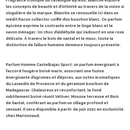
Fragrance iconique du catalogue Byredo, Blanche explore
les concepts de beauté et d’intimité au travers de la vision si
singulière de la marque. Blanche se renouvelle ici dans un
inédit flacon collector coiffé d’un bouchon blanc. Ce parfum
épicène exprime le contraste entre le linge blanc et le
savon ménager. Un choc d’aldéhyde qui s’adoucit en une rose
délicate. À travers le bois de santal et le musc, toute la
distinction de l’allure humaine demeure toujours présente.
Parfum Homme Castelbajac Sport, un parfum énergisant à
l’accord fougère boisé marin, associant une fusion
énergisante d’agrumes et d’épices, aux notes aromatiques
du Lavandin de Provence et du géranium bourbon de
Madagascar. Chaleureux et réconfortant, le fond
subtilement boisé réunit Vétiver, Mousse terreuse et Bois
de Santal, conférant au parfum un sillage profond et
sensuel. Il sera disponible à partir de juin 2021 en exclusivité
chez Marionnaud.