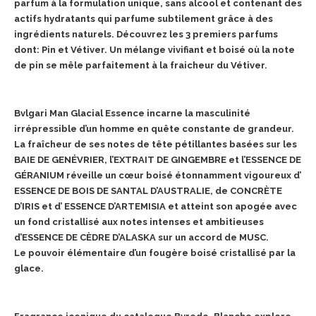
parfum à la formulation unique, sans alcool et contenant des
actifs hydratants qui parfume subtilement grâce à des
ingrédients naturels. Découvrez les 3 premiers parfums
dont: Pin et Vétiver. Un mélange vivifiant et boisé où la note
de pin se mêle parfaitement à la fraicheur du Vétiver.
Bvlgari Man Glacial Essence incarne la masculinité
irrépressible d’un homme en quête constante de grandeur.
La fraîcheur de ses notes de tête pétillantes basées sur les
BAIE DE GENÉVRIER, l’EXTRAIT DE GINGEMBRE et l’ESSENCE DE
GÉRANIUM réveille un cœur boisé étonnamment vigoureux d’
ESSENCE DE BOIS DE SANTAL D’AUSTRALIE, de CONCRÈTE
D’IRIS et d’ ESSENCE D’ARTEMISIA et atteint son apogée avec
un fond cristallisé aux notes intenses et ambitieuses
d’ESSENCE DE CÈDRE D’ALASKA sur un accord de MUSC.
Le pouvoir élémentaire d’un fougère boisé cristallisé par la
glace.