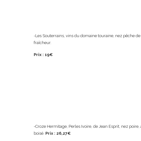
-Les Souterrains, vins du domaine touraine, nez pêche de
fraîcheur.
Prix : 19€
-Croze Hermitage, Perles Ivoire, de Jean Esprit, nez poir
boisé.
Prix : 26,27€