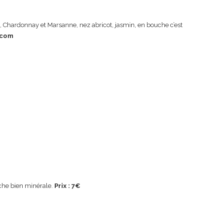
, Chardonnay et Marsanne, nez abricot, jasmin, en bouche c’est
.com
uche bien minérale.
Prix : 7€